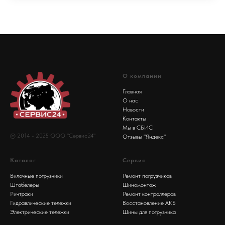
О компании
Главная
О нас
Новости
Контакты
Мы в СБИС
© 2014 - 2025 ООО "Сервис24"
Отзывы "Яндекс"
Каталог
Сервис
Вилочные погрузчики
Ремонт погрузчиков
Штабелеры
Шиномонтаж
Ричтраки
Ремонт контроллеров
Гидравлические тележки
Восстановление АКБ
Электрические тележки
Шины для погрузчика