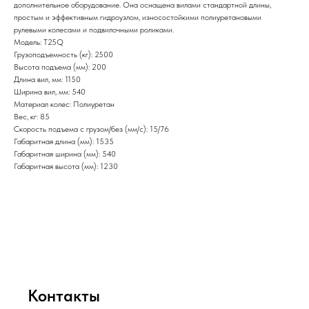
дополнительное оборудование. Она оснащена вилами стандартной длины,
простым и эффективным гидроузлом, износостойкими полиуретановыми
рулевыми колесами и подвилочными роликами.
Модель: T25Q
Грузоподъемность (кг): 2500
Высота подъема (мм): 200
Длина вил, мм: 1150
Ширина вил, мм: 540
Материал колес: Полиуретан
Вес, кг: 85
Скорость подъема с грузом/без (мм/с): 15/76
Габаритная длина (мм): 1535
Габаритная ширина (мм): 540
Габаритная высота (мм): 1230
Контакты