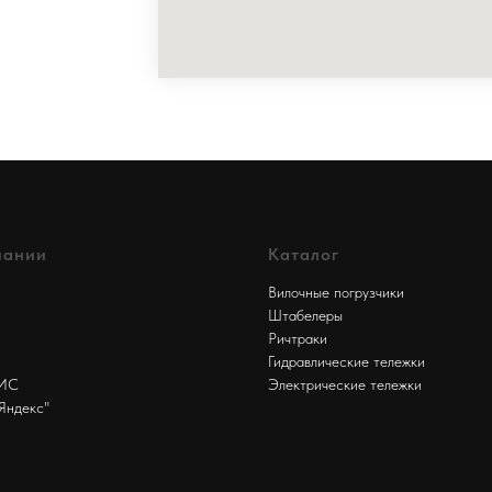
пании
Каталог
Вилочные погрузчики
Штабелеры
Ричтраки
Гидравлические тележки
БИС
Электрические тележки
Яндекс"