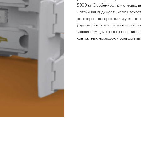
5000 кг Особенности: - специаль
- отличная видимость через захва
ротатора - поворотные втулки не 
управления силой сжатия - фикса
вращением для точного позициони
контактных накладок - большой в