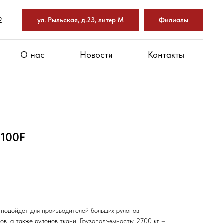
2
ул. Рыльская, д.23, литер М
Филиалы
О нас
Новости
Контакты
100F
подойдет для производителей больших рулонов
ов, а также рулонов ткани. Грузоподъемность: 2700 кг –