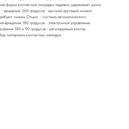
ная форма контактное площадки надежно удерживает рулон
т - вращение 360 градусов - высокий крутящий момент
требуют смазки Опции: - система автоматического
ция вращения 180 градусов - электронное управление
рования 180 и 90 градусов - регулируемый контор
ыбор материала контактных накладок