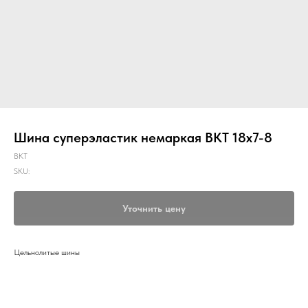
Шина суперэластик немаркая BKT 18х7-8
BKT
SKU:
Уточнить цену
Цельнолитые шины