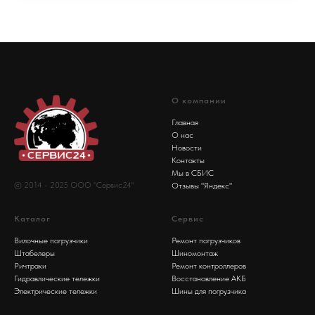
О компании
Главная
О нас
Новости
Контакты
Мы в СБИС
© 2014 - 2025 ООО "Сервис24"
Отзывы "Яндекс"
Каталог
Сервис
Вилочные погрузчики
Ремонт погрузчиков
Штабелеры
Шиномонтаж
Ричтраки
Ремонт контроллеров
Гидравлические тележки
Восстановление АКБ
Электрические тележки
Шины для погрузчика