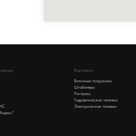
пании
Каталог
Вилочные погрузчики
Штабелеры
Ричтраки
Гидравлические тележки
БИС
Электрические тележки
Яндекс"