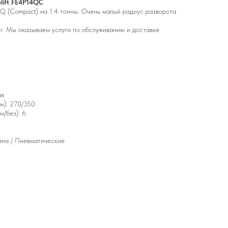
lift FE4P14QC
Q (Compact) на 1.4 тонны. Очень малый радиус разворота
нг. Мы оказываем услуги по обслуживанию и доставке
ая
(м): 270/350
м/без): 6
ина / Пневматические