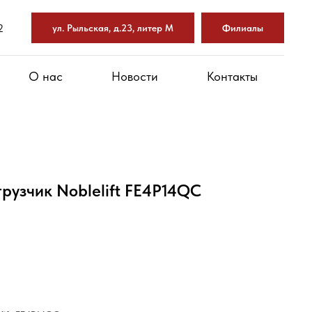
2
ул. Рыльская, д.23, литер М
Филиалы
О нас
Новости
Контакты
рузчик Noblelift FE4P14QC