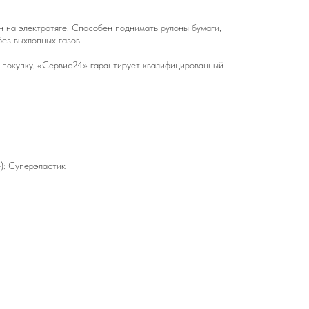
 на электротяге. Способен поднимать рулоны бумаги,
ез выхлопных газов.
а покупку. «Сервис24» гарантирует квалифицированный
): Суперэластик