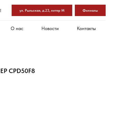
2
ул. Рыльская, д.23, литер М
Филиалы
О нас
Новости
Контакты
 EP CPD50F8