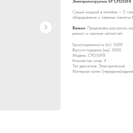
Электропогрузчик EP CPD50F8
Самый мощный в линейке — 5 тонн
оборудование и тяжелые паллеты б
Важно
: Предлагаем рассрочку н
ремонт и наличие запчастей.
Грузоподъемность (кг): 5000
Высота подъема (мм): 3000
Модель: CPD50F8
Количество опор: 4
Тип двигателя: Электрический
Материал колес (передние/задние