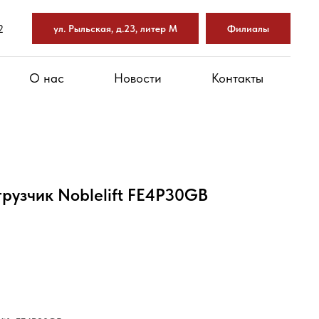
2
ул. Рыльская, д.23, литер М
Филиалы
О нас
Новости
Контакты
рузчик Noblelift FE4P30GB