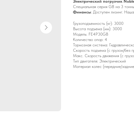
Электрический погрузчик Noble
Специальная серия GB на 3 тонн
Финансы
: Доступен лизинг. Наш
Грузоподъемность (кг): 3000
Высота подъема (мм): 3000
Модель: FE4P30GB
Количество опор: 4
Тормозная система: Гидравлическ
Скорость подъема (с грузом/без г
Макс. Скорость движения (с грузом
Тип двигателя: Электрический
Материал колес (передние/задние