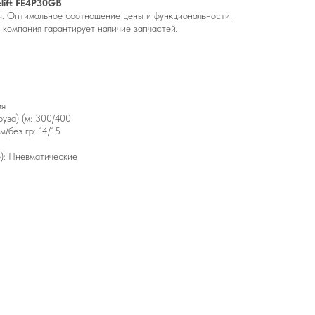
lift FE4P30GB
ы. Оптимальное соотношение цены и функциональности.
а компания гарантирует наличие запчастей.
ая
руза) (м: 300/400
/без гр: 14/15
): Пневматические