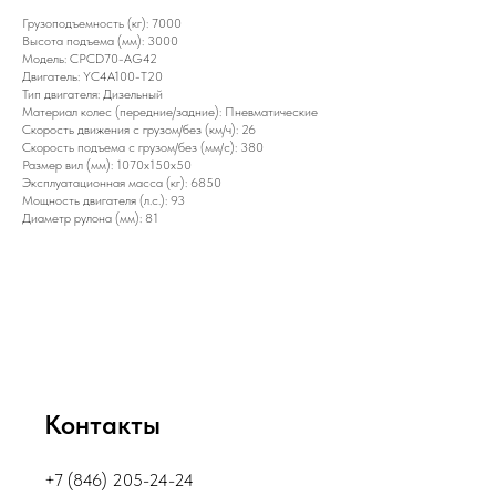
Грузоподъемность (кг): 7000
Высота подъема (мм): 3000
Модель: CPCD70-AG42
Двигатель: YC4A100-T20
Тип двигателя: Дизельный
Материал колес (передние/задние): Пневматические
Скорость движения с грузом/без (км/ч): 26
Скорость подъема с грузом/без (мм/с): 380
Размер вил (мм): 1070x150x50
Эксплуатационная масса (кг): 6850
Мощность двигателя (л.с.): 93
Диаметр рулона (мм): 81
Контакты
+7 (846) 205-24-24