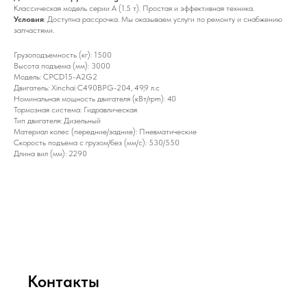
Классическая модель серии A (1.5 т). Простая и эффективная техника.
Условия
: Доступна рассрочка. Мы оказываем услуги по ремонту и снабжению
запчастями.
Грузоподъемность (кг): 1500
Высота подъема (мм): 3000
Модель: CPCD15-A2G2
Двигатель: Xinchai C490BPG-204, 49,9 л.с
Номинальная мощность двигателя (кВт/rpm): 40
Тормозная система: Гидравлическая
Тип двигателя: Дизельный
Материал колес (передние/задние): Пневматические
Скорость подъема с грузом/без (мм/с): 530/550
Длина вил (мм): 2290
Контакты