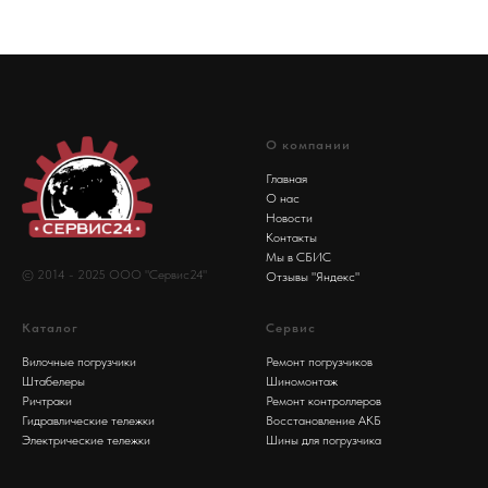
О компании
Главная
О нас
Новости
Контакты
Мы в СБИС
© 2014 - 2025 ООО "Сервис24"
Отзывы "Яндекс"
Каталог
Сервис
Вилочные погрузчики
Ремонт погрузчиков
Штабелеры
Шиномонтаж
Ричтраки
Ремонт контроллеров
Гидравлические тележки
Восстановление АКБ
Электрические тележки
Шины для погрузчика