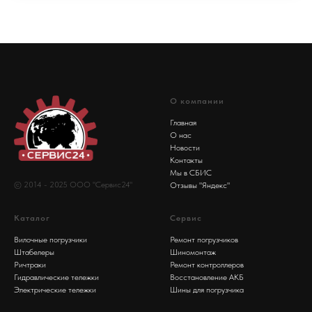
О компании
Главная
О нас
Новости
Контакты
Мы в СБИС
© 2014 - 2025 ООО "Сервис24"
Отзывы "Яндекс"
Каталог
Сервис
Вилочные погрузчики
Ремонт погрузчиков
Штабелеры
Шиномонтаж
Ричтраки
Ремонт контроллеров
Гидравлические тележки
Восстановление АКБ
Электрические тележки
Шины для погрузчика