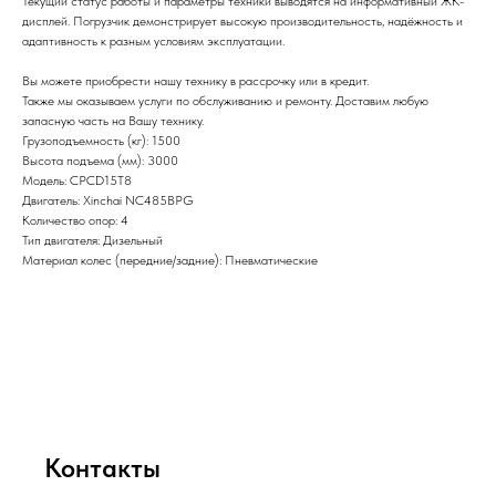
Текущий статус работы и параметры техники выводятся на информативный ЖК-
дисплей. Погрузчик демонстрирует высокую производительность, надёжность и
адаптивность к разным условиям эксплуатации.
Вы можете приобрести нашу технику в рассрочку или в кредит.
Также мы оказываем услуги по обслуживанию и ремонту. Доставим любую
запасную часть на Вашу технику.
Грузоподъемность (кг): 1500
Высота подъема (мм): 3000
Модель: CPCD15T8
Двигатель: Xinchai NC485BPG
Количество опор: 4
Тип двигателя: Дизельный
Материал колес (передние/задние): Пневматические
Контакты