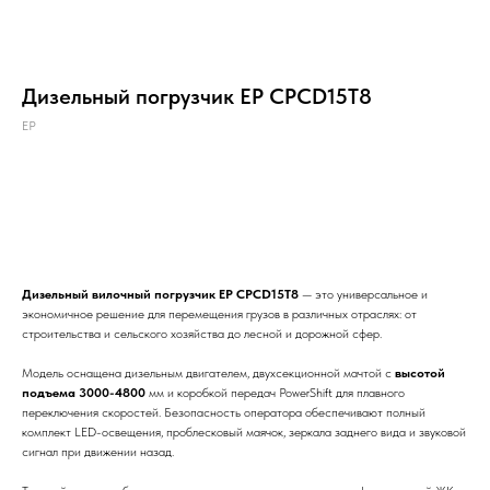
Дизельный погрузчик EP CPCD15T8
EP
Запрос цены
Дизельный вилочный погрузчик EP CPCD15T8
— это универсальное и
экономичное решение для перемещения грузов в различных отраслях: от
строительства и сельского хозяйства до лесной и дорожной сфер.
Модель оснащена дизельным двигателем, двухсекционной мачтой с
высотой
подъема 3000-4800
мм и коробкой передач PowerShift для плавного
переключения скоростей. Безопасность оператора обеспечивают полный
комплект LED-освещения, проблесковый маячок, зеркала заднего вида и звуковой
сигнал при движении назад.