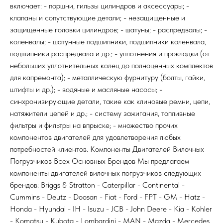
включает: - поршни, гильзы цилиндров и аксессуары; -
клапаны и сопутствующие детали; - незащищенные и
защищенные головки цилиндров; - шатуны; - распредвалы; -
коленвалы; - шатунные подшипники, подшипники коленвала,
подшипники распредвала и др.; - уплотнения и прокладки (от
небольших уплотнительных колец до полноценных комплектов
для капремонта); - металлическую фурнитуру (болты, гайки,
штифты и др.); - водяные и масляные насосы; -
синхронизирующие детали, такие как клиновые ремни, цепи,
натяжители цепей и др.; - систему зажигания, топливные
фильтры и фильтры на впрыске; - множество прочих
компонентов двигателей для удовлетворения любых
потребностей клиентов. Компоненты Двигателей Вилочных
Погрузчиков Всех Основных Брендов Мы предлагаем
компоненты двигателей вилочных погрузчиков следующих
брендов: Briggs & Stratton - Caterpillar - Continental -
Cummins - Deutz - Doosan - Fiat - Ford - FPT - GM - Hatz -
Honda - Hyundai - IH - Isuzu - JCB - John Deere - Kia - Kohler
- Komatsu - Kubota - Lombardini - MAN - Mazda - Mercedes