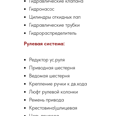
Гидравлические клапана
Гидронасос
Цилиндры откидных лап
Гидравлические трубки
Гидрораспределитель
Рулевая система:
Редуктор ус.руля
Приводная шестерня
Ведомая шестерня
Крепление ручки к дв.хода
Люфт рулевой колонки
Ремень привода
Крестовина\шлицевая
Цепь привода