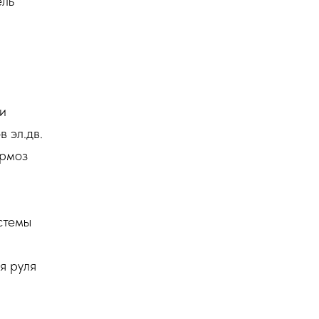
ель
и
 эл.дв.
ормоз
стемы
я руля