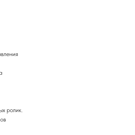
авления
а
ых ролик.
ков