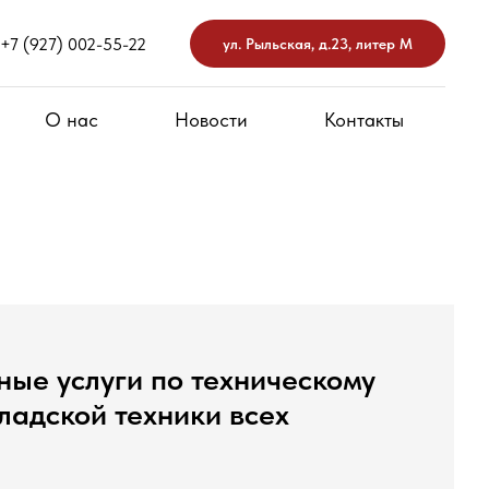
+7 (927) 002-55-22
ул. Рыльская, д.23, литер М
О нас
Новости
Контакты
ые услуги по техническому
ладской техники всех