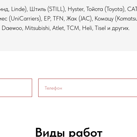
д, Linde), Штиль (STILL), Hyster, Тойота (Toyota), C
ес (UniСarriers), ЕР, TFN, Жак (JAC), Комацу (Koma
aewoo, Mitsubishi, Atlet, TCM, Heli, Tisel и других.
Виды работ