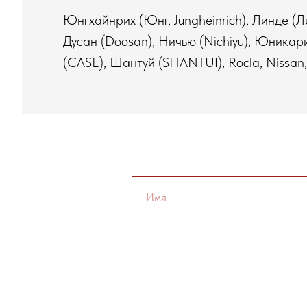
Юнгхайнрих (Юнг, Jungheinrich), Линде (Лин
Дусан (Doosan), Ничью (Nichiyu), Юникари
(CASE), Шантуй (SHANTUI), Rocla, Nissan, D