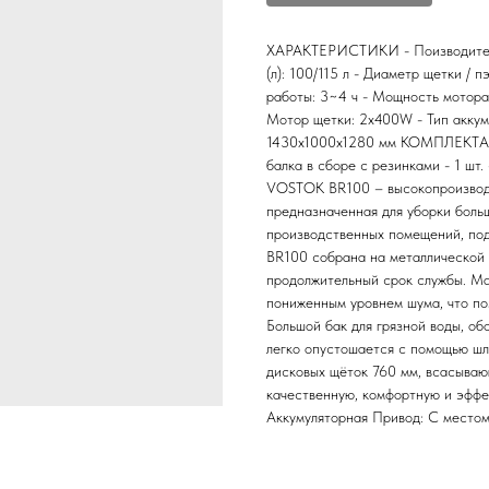
ХАРАКТЕРИСТИКИ - Поизводительно
(л): 100/115 л - Диаметр щетки / 
работы: 3~4 ч - Мощность мотора
Мотор щетки: 2х400W - Тип аккуму
1430x1000x1280 мм КОМПЛЕКТАЦИ
балка в сборе с резинками - 1 шт
VOSTOK BR100 – высокопроизводи
предназначенная для уборки больш
производственных помещений, под
BR100 собрана на металлической
продолжительный срок службы. М
пониженным уровнем шума, что по
Большой бак для грязной воды, о
легко опустошается с помощью шл
дисковых щёток 760 мм, всасываю
качественную, комфортную и эффе
Аккумуляторная Привод: С место