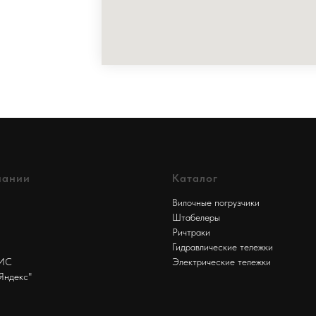
пании
Каталог
Вилочные погрузчики
Штабелеры
Ричтраки
Гидравлические тележки
БИС
Электрические тележки
Яндекс"