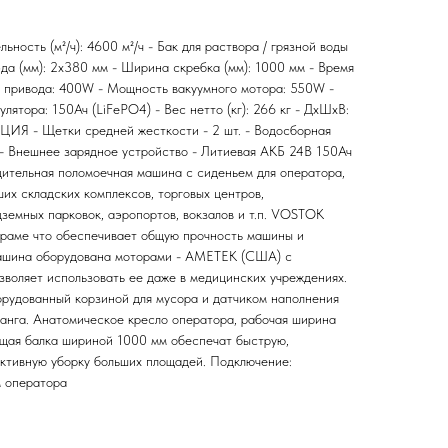
сть (м²/ч): 4600 м²/ч - Бак для раствора / грязной воды
пэда (мм): 2х380 мм - Ширина скребка (мм): 1000 мм - Время
 привода: 400W - Мощность вакуумного мотора: 550W -
лятора: 150Ач (LiFePO4) - Вес нетто (кг): 266 кг - ДxШxВ:
Я - Щетки средней жесткости - 2 шт. - Водосборная
. - Внешнее зарядное устройство - Литиевая АКБ 24В 150Ач
тельная поломоечная машина с сиденьем для оператора,
их складских комплексов, торговых центров,
земных парковок, аэропортов, вокзалов и т.п. VOSTOK
 раме что обеспечивает общую прочность машины и
ашина оборудована моторами - AMETEK (США) с
зволяет использовать ее даже в медицинских учреждениях.
борудованный корзиной для мусора и датчиком наполнения
анга. Анатомическое кресло оператора, рабочая ширина
щая балка шириной 1000 мм обеспечат быструю,
ктивную уборку больших площадей. Подключение:
м оператора