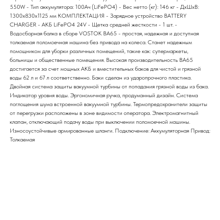
550W - Тип аккумулятора: 100Ач (LiFePO4) - Вес нетто (кг): 146 кг - ДxШxВ:
1300x830x1125 мм КОМПЛЕКТАЦИЯ - Зарядное устройство BATTERY
CHARGER - АКБ LiFePO4 24V - Щетка средней жесткости - 1 шт. -
Водосборная балка в сборе VOSTOK BA65 - простая, надежная и доступная
толкаемая поломоечная машина без привода на колеса. Станет надежным
помощником для уборки различных помещений, такие как: супермаркеты,
больницы и общественные помещения. Высокая производительность BA65
достигается за счет мощных АКБ и вместительных баков для чистой и грязной
воды 62 л и 67 л соответственно. Баки сделан из ударопрочного пластика.
Двойная система защиты вакуумной турбины от попадания грязной воды из бака.
Индикатор уровня воды. Эргономичная ручка, продуманный дизайн. Система
поглощения шума встроенной вакуумной турбины. Термопредохранители защиты
от перегрузки расположены в зоне видимости оператора. Электромагнитный
клапан, отключающий подачу воды при выключении поломоечной машины.
Износоустойчивые армированные шланги. Подключение: Аккумуляторная Привод:
Толкаемая