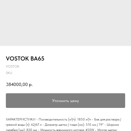
VOSTOK BA65
VOSTOK
SKU:
384000,00
р.
Уточнить цену
ХАРАКТЕРИСТИКИ - Поизводительность (м²/ч): 1850 м²/ч - Бак для раствора /
грязной воды (л): 62/67 л - Диаметр щетки / пэда (мм): 510 мм / 19'' - Ширина
скребка (мм): 830 мм - Мощность вакуумного мотора: 450W - Мотор щетки: