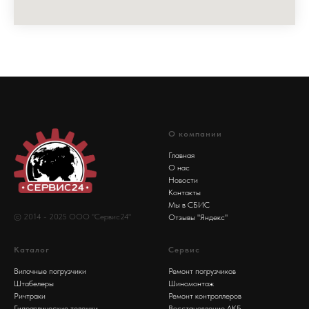
О компании
Главная
О нас
Новости
Контакты
Мы в СБИС
© 2014 - 2025 ООО "Сервис24"
Отзывы "Яндекс"
Каталог
Сервис
Вилочные погрузчики
Ремонт погрузчиков
Штабелеры
Шиномонтаж
Ричтраки
Ремонт контроллеров
Гидравлические тележки
Восстановление АКБ