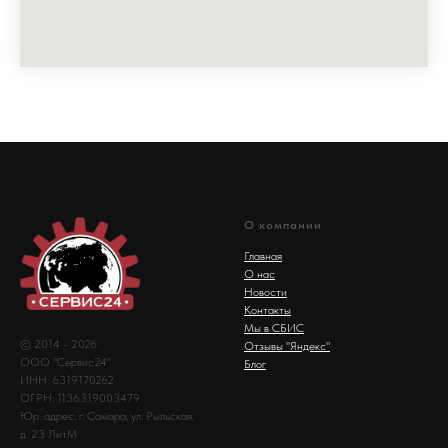
О компании
Главная
О нас
Новости
Контакты
Мы в СБИС
© 2014 - 2026
Отзывы "Яндекс"
ООО "Сервис24"
Блог
ИНН: 6319170262
ОГРН: 1136319003479
Юр. адрес: г. Самара, ул. Рыльская,
д. 23 ЛитМ